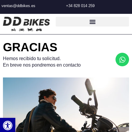
Ir
ventas@ddbikes.es
+34 828 014 259
al
contenido
GRACIAS
W
Hemos recibido tu solicitud.
h
En breve nos pondremos en contacto
a
t
s
a
p
p
Abrir barra de herramientas