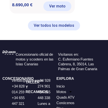
8.690,00
€
Ver moto
Ver todos los modelos
Concesionario oficial de
Visítanos en:
motos y scooters en las
C. Eufemiano Fuentes
Islas Canarias
Cabrera, 8, 35014, Las
Palmas de Gran Canaria
CONCESIONARIO
EXPLORA
ventas@ddbikes.es
+34 928
TALLER
+34 828
274 901
Inicio
Y
RECAMBIOS
Motos
014 259
+34 655
Quads ATV
+34 655
448 338
Conócenos
447 321
Lunes a