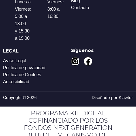
Blog
Lunes a
Viernes:
Contacto
Viernes:
8:00 a
9:00 a
16:30
13:00
y 15:30
a 19:00
Síguenos
LEGAL
I
F
Aviso Legal
n
a
Política de privacidad
s
c
Política de Cookies
t
e
Accesibilidad
a
b
g
o
Copyright © 2026
Diseñado por Klawter
r
o
PROGRAMA KIT DIGITAL
a
k
COFINANCIADO POR LOS
m
FONDOS NEXT GENERATION
(EU) DEL MECANISMO DE