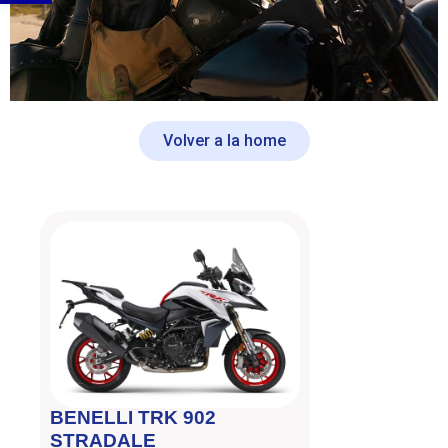
Volver a la home
BENELLI TRK 902
HE
STRADALE
1.8