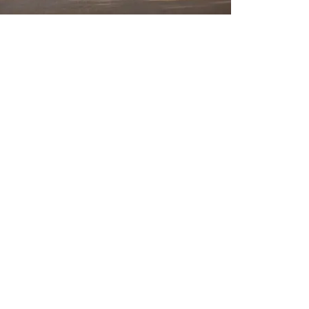
CFMOTO 675
6.495,00
€