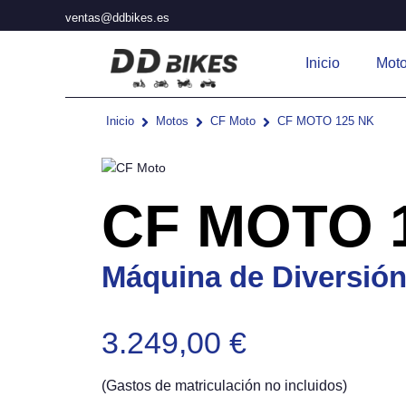
Ir
ventas@ddbikes.es
al
contenido
Inicio
Mot
Inicio
Motos
CF Moto
CF MOTO 125 NK
CF MOTO 
Máquina de Diversión
3.249,00
€
(Gastos de matriculación no incluidos)