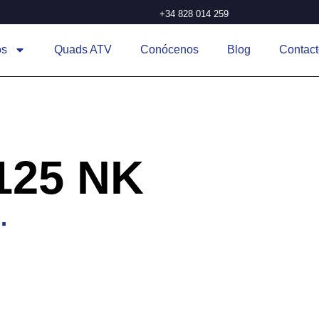
+34 828 014 259
os
Quads ATV
Conócenos
Blog
Contact
125 NK
.