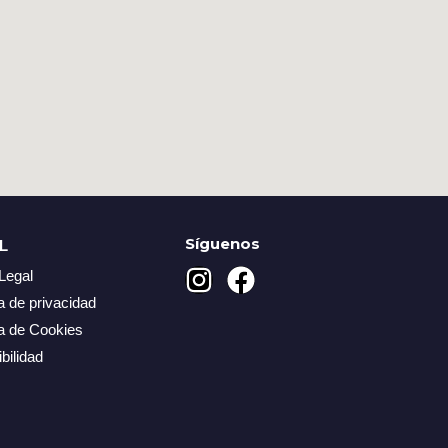
Síguenos
L
I
F
Legal
n
a
ca de privacidad
s
c
ca de Cookies
t
e
bilidad
a
b
g
o
r
o