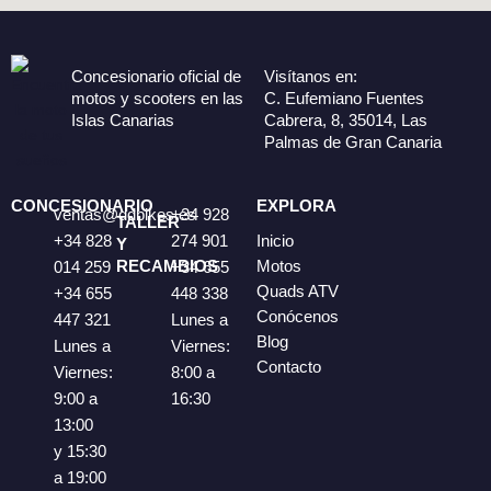
Concesionario oficial de
Visítanos en:
motos y scooters en las
C. Eufemiano Fuentes
Islas Canarias
Cabrera, 8, 35014, Las
Palmas de Gran Canaria
CONCESIONARIO
EXPLORA
ventas@ddbikes.es
+34 928
TALLER
+34 828
274 901
Inicio
Y
RECAMBIOS
Motos
014 259
+34 655
Quads ATV
+34 655
448 338
Conócenos
447 321
Lunes a
Blog
Lunes a
Viernes:
Contacto
Viernes:
8:00 a
9:00 a
16:30
13:00
y 15:30
a 19:00