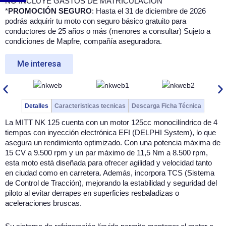
NO INCLUYE GASTOS DE MATRICULACION
original
actual
*
PROMOCIÓN SEGURO
: Hasta el 31 de diciembre de 2026
podrás adquirir tu moto con seguro básico gratuito para
era:
es:
conductores de 25 años o más (menores a consultar) Sujeto a
condiciones de Mapfre, compañía aseguradora.
3.095,00 €.
2.349,00 €
Me interesa
Detalles
Caracteristicas tecnicas
Descarga Ficha Técnica
La MITT NK 125 cuenta con un motor 125cc monocilíndrico de 4
tiempos con inyección electrónica EFI (DELPHI System), lo que
asegura un rendimiento optimizado. Con una potencia máxima de
15 CV a 9.500 rpm y un par máximo de 11,5 Nm a 8.500 rpm,
esta moto está diseñada para ofrecer agilidad y velocidad tanto
en ciudad como en carretera. Además, incorpora TCS (Sistema
de Control de Tracción), mejorando la estabilidad y seguridad del
piloto al evitar derrapes en superficies resbaladizas o
aceleraciones bruscas.