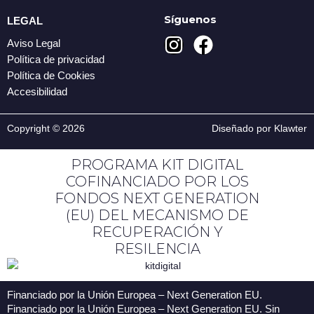
Síguenos
LEGAL
I
F
Aviso Legal
n
a
Política de privacidad
s
c
Política de Cookies
t
e
Accesibilidad
a
b
g
o
Copyright © 2026
Diseñado por Klawter
r
o
PROGRAMA KIT DIGITAL
a
k
COFINANCIADO POR LOS
m
FONDOS NEXT GENERATION
(EU) DEL MECANISMO DE
RECUPERACIÓN Y
RESILENCIA
Financiado por la Unión Europea – Next Generation EU.
Financiado por la Unión Europea – Next Generation EU. Sin