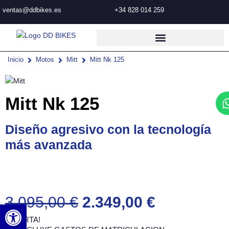
Ir
ventas@ddbikes.es
+34 828 014 259
al
contenido
Inicio
Motos
Mitt
Mitt Nk 125
Mitt Nk 125
Diseño agresivo con la tecnología
más avanzada
El
El
3.095,00
€
2.349,00
€
Abrir barra de herramientas
precio
precio
¡OFERTA!